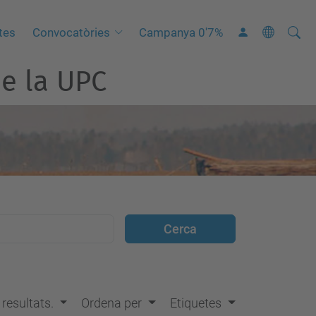
Cerca
C
tes
Convocatòries
Campanya 0'7%
e
e la UPC
r
c
a
a
v
a
n
ç
a
d
a
…
s resultats.
Ordena per
Etiquetes