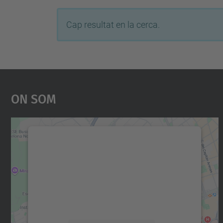
Cap resultat en la cerca.
On Som
Necessitem el vostre consentiment
per carregar el servei Google Maps!
Utilitzem un servei de tercers per incrustar
contingut del mapa que pugui recollir dades
sobre la vostra activitat. Reviseu-ne els
detalls i accepteu el servei per veure el mapa.