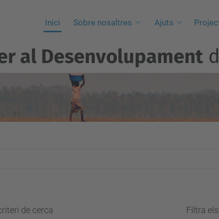
Inici
Sobre nosaltres
Ajuts
Projec
per al Desenvolupament
d
riteri de cerca
Filtra el