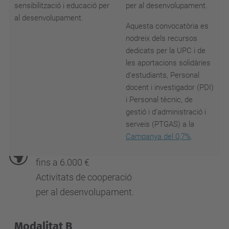
sensibilització i educació per
per al desenvolupament.
al desenvolupament.
Aquesta convocatòria es
nodreix dels recursos
dedicats per la UPC i de
les aportacions solidàries
d'estudiants, Personal
docent i investigador (PDI)
i Personal tècnic, de
Convocatòria Ajuts 2026
gestió i d’administració i
serveis (PTGAS) a la
Campanya del 0,7%
.
Modalitat A
fins a 6.000 €
Activitats de cooperació
per al desenvolupament.
Modalitat B