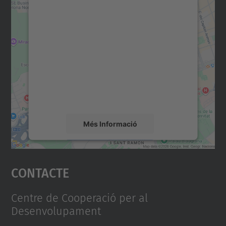
Necessitem el vostre
consentiment per carregar el
servei Google Maps!
Utilitzem un servei de tercers per incrustar
contingut del mapa que pugui recollir dades
sobre la vostra activitat. Reviseu-ne els
detalls i accepteu el servei per veure el
mapa.
Més Informació
Accepta
Contacte
powered by
Usercentrics Consent
Management Platform
Centre de Cooperació per al
Desenvolupament