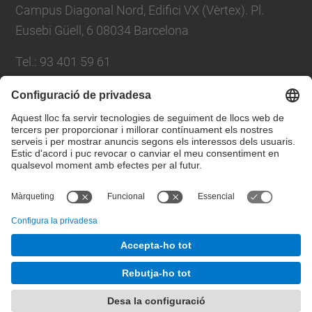
Campus Diagonal Nord, Edifici VX (Vèrtex). Pl.
Eusebi Güell, 6 08034 Barcelona
Tel.
:
93 401 59 61
E-mail
:
info.ccd@upc.edu
Directori UPC
Formulari de contacte
© UPC
Centre de Cooperació per al Desenvolupament de la
UPC. Gabinet d'Innovació i Comunitat
Desenvolupat amb