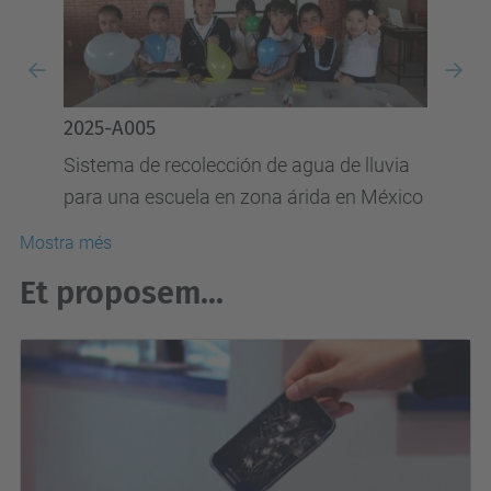
llac d’Alaotra: millora del cultiu d’arròs i
d’activitats aqüícoles
Previous
Nex
a de lluvia
da en México
Mostra més
Et proposem...