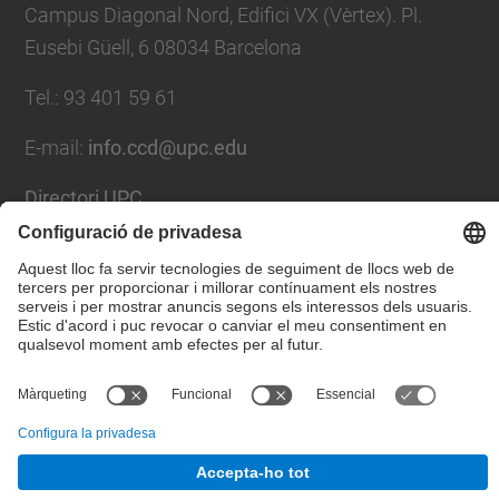
Campus Diagonal Nord, Edifici VX (Vèrtex). Pl.
Eusebi Güell, 6 08034 Barcelona
Tel.
:
93 401 59 61
E-mail
:
info.ccd@upc.edu
Directori UPC
Formulari de contacte
© UPC
Centre de Cooperació per al Desenvolupament de la
UPC. Gabinet d'Innovació i Comunitat
Desenvolupat amb