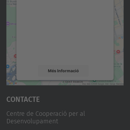
Necessitem el vostre
consentiment per carregar el
servei Google Maps!
Utilitzem un servei de tercers per incrustar
contingut del mapa que pugui recollir dades
sobre la vostra activitat. Reviseu-ne els
detalls i accepteu el servei per veure el
mapa.
Més Informació
Accepta
Contacte
powered by
Usercentrics Consent
Management Platform
Centre de Cooperació per al
Desenvolupament