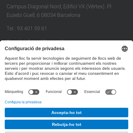
Campus Diagonal Nord, Edifici VX (Vèrtex). Pl.
Eusebi Güell, 6 08034 Barcelona
Tel.
:
93 401 59 61
E-mail
:
info.ccd@upc.edu
Directori UPC
Formulari de contacte
© UPC
Centre de Cooperació per al Desenvolupament de la
UPC. Gabinet d'Innovació i Comunitat
Desenvolupat amb