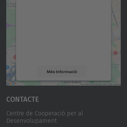
Necessitem el vostre
consentiment per carregar el
servei Google Maps!
Utilitzem un servei de tercers per incrustar
contingut del mapa que pugui recollir dades
sobre la vostra activitat. Reviseu-ne els
detalls i accepteu el servei per veure el
mapa.
Més Informació
Accepta
Contacte
powered by
Usercentrics Consent
Management Platform
Centre de Cooperació per al
Desenvolupament