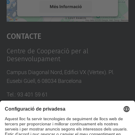
Més Informació
Accepta
Contacte
powered by
Usercentrics Consent
Management Platform
Centre de Cooperació per al
Desenvolupament
Campus Diagonal Nord, Edifici VX (Vèrtex). Pl.
Eusebi Güell, 6 08034 Barcelona
Tel.
:
93 401 59 61
E-mail
:
info.ccd@upc.edu
Directori UPC