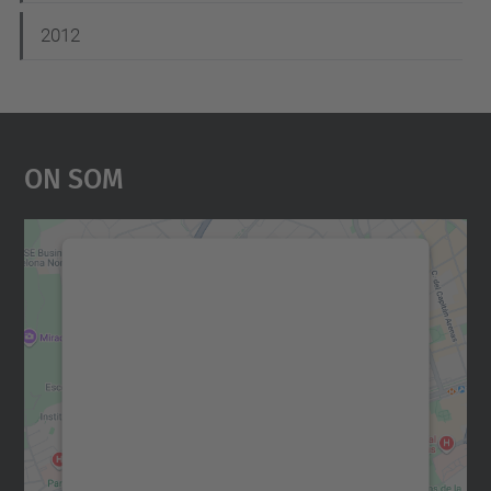
2012
On Som
Necessitem el vostre
consentiment per carregar el
servei Google Maps!
Utilitzem un servei de tercers per incrustar
contingut del mapa que pugui recollir dades
sobre la vostra activitat. Reviseu-ne els
detalls i accepteu el servei per veure el
mapa.