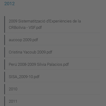
2012
N
2009 Sistematització d’Experiències de la
CRBolívia - VSF.pdf
a
v
aucoop 2009.pdf
e
g
Cristina Yacoub 2009.pdf
a
Perú 2008-2009 Silvia Palacios.pdf
c
i
SISA_2009-10.pdf
ó
2010
2011