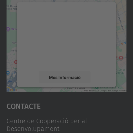
Necessitem el vostre
consentiment per carregar el
servei Google Maps!
Utilitzem un servei de tercers per incrustar
contingut del mapa que pugui recollir dades
sobre la vostra activitat. Reviseu-ne els
detalls i accepteu el servei per veure el
mapa.
Més Informació
Accepta
Contacte
powered by
Usercentrics Consent
Management Platform
Centre de Cooperació per al
Desenvolupament