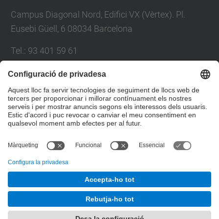
Campus Diagonal Nord, Edifici VX (Vèrtex). Pl.
Eusebi Güell, 6 08034 Barcelona
Tel.
:
93 401 59 61
E-mail
:
info.ccd@upc.edu
Directori UPC
Formulari de contacte
© UPC
Centre de Cooperació per al Desenvolupament de la
UPC. Gabinet d'Innovació i Comunitat
Desenvolupat amb