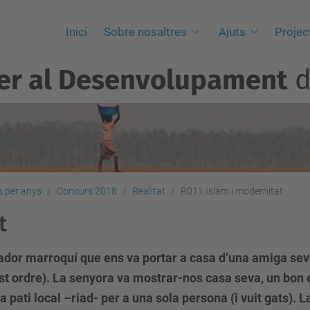
Inici
Sobre nosaltres
Ajuts
Projec
per al Desenvolupament
d
 per anys
Concurs 2018
Realitat
R011 Islam i modernitat
t
dor marroquí que ens va portar a casa d’una amiga seva
est ordre). La senyora va mostrar-nos casa seva, un bon 
 pati local –riad- per a una sola persona (i vuit gats). L