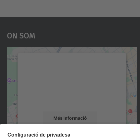
On Som
Necessitem el vostre consentiment
per carregar el servei Google Maps!
Utilitzem un servei de tercers per incrustar
contingut del mapa que pugui recollir dades
sobre la vostra activitat. Reviseu-ne els
detalls i accepteu el servei per veure el mapa.
Més Informació
Accepta