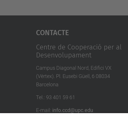
Contacte
Centre de Cooperació per al
Desenvolupament
Campus Diagonal Nord, Edifici VX
(Vèrtex). Pl. Eusebi Güell, 6 08034
Barcelona
Tel.
:
93 401 59 61
E-mail
:
info.ccd@upc.edu
Directori UPC