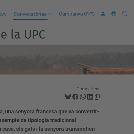
Cerca
C
tes
Campanya 0'7%
Convocatòries
e
e la UPC
r
c
a
a
v
a
n
Comparteix:
ç
a
d
, una senyora francesa que va convertir-
a
exemple de tipologia tradicional
…
a casa, els gats i la senyora transmetien