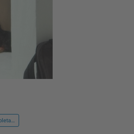
mpleta…