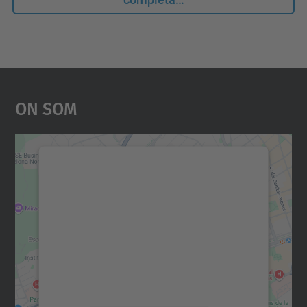
On Som
Necessitem el vostre
consentiment per carregar el
servei Google Maps!
Utilitzem un servei de tercers per incrustar
contingut del mapa que pugui recollir dades
sobre la vostra activitat. Reviseu-ne els
detalls i accepteu el servei per veure el
mapa.