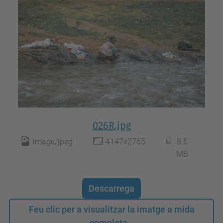
026R.jpg
image/jpeg
4147x2765
8.5
MB
Descarrega
Feu clic per a visualitzar la imatge a mida
completa…