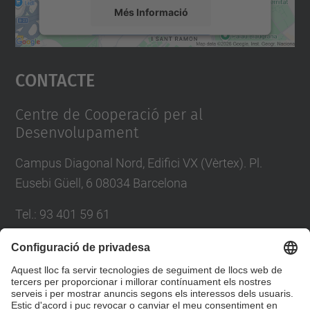
Més Informació
Accepta
Contacte
powered by
Usercentrics Consent
Management Platform
Centre de Cooperació per al
Desenvolupament
Campus Diagonal Nord, Edifici VX (Vèrtex). Pl.
Eusebi Güell, 6 08034 Barcelona
Tel.
:
93 401 59 61
E-mail
:
info.ccd@upc.edu
Directori UPC
Formulari de contacte