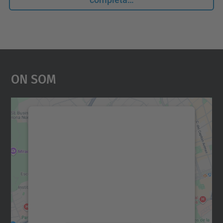
On Som
Necessitem el vostre
consentiment per carregar el
servei Google Maps!
Utilitzem un servei de tercers per incrustar
contingut del mapa que pugui recollir dades
sobre la vostra activitat. Reviseu-ne els
detalls i accepteu el servei per veure el
mapa.