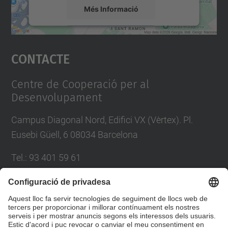
Més Informació
Accepta
Contacte
powered by
Usercentrics Consent
Management Platform
Centre de Cooperació per al
Desenvolupament
Campus Diagonal Nord, Edifici VX (Vèrtex). Pl.
Eusebi Güell, 6 08034 Barcelona
Tel.
:
93 401 59 61
E-mail
:
info.ccd@upc.edu
Directori UPC
Formulari de contacte