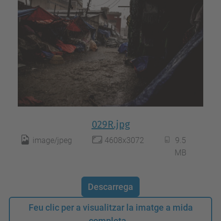
029R.jpg
image/jpeg
4608x3072
9.5
MB
Descarrega
Feu clic per a visualitzar la imatge a mida
completa…