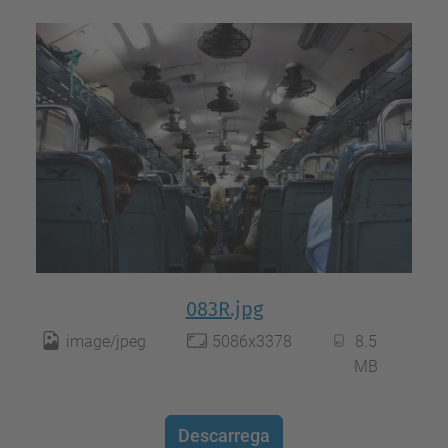
083R.jpg
image/jpeg
5086x3378
8.5
MB
Descarrega