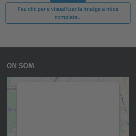
Feu clic per a visualitzar la imatge a mida
completa…
On Som
Necessitem el vostre
consentiment per carregar el
servei Google Maps!
Utilitzem un servei de tercers per incrustar
contingut del mapa que pugui recollir dades
sobre la vostra activitat. Reviseu-ne els