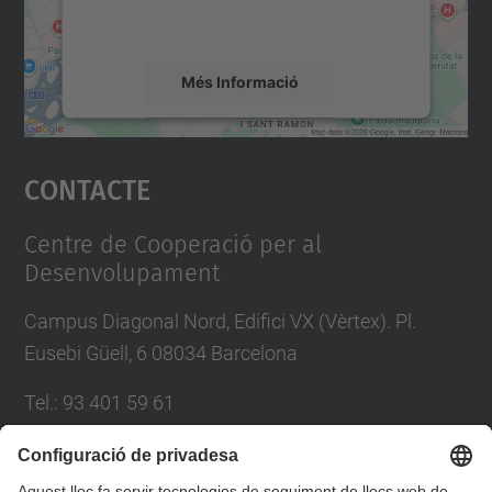
detalls i accepteu el servei per veure el
mapa.
Més Informació
Accepta
Contacte
powered by
Usercentrics Consent
Management Platform
Centre de Cooperació per al
Desenvolupament
Campus Diagonal Nord, Edifici VX (Vèrtex). Pl.
Eusebi Güell, 6 08034 Barcelona
Tel.
:
93 401 59 61
E-mail
:
info.ccd@upc.edu