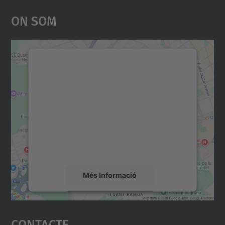
On Som
Necessitem el vostre
consentiment per carregar el
servei Google Maps!
Utilitzem un servei de tercers per incrustar
contingut del mapa que pugui recollir dades
sobre la vostra activitat. Reviseu-ne els
detalls i accepteu el servei per veure el
mapa.
Més Informació
Accepta
Contacte
powered by
Usercentrics Consent