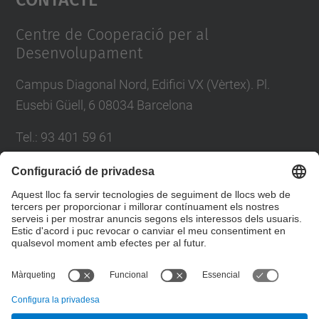
Management Platform
Centre de Cooperació per al
Desenvolupament
Campus Diagonal Nord, Edifici VX (Vèrtex). Pl.
Eusebi Güell, 6 08034 Barcelona
Tel.
:
93 401 59 61
E-mail
:
info.ccd@upc.edu
Directori UPC
Formulari de contacte
© UPC
Centre de Cooperació per al Desenvolupament de la