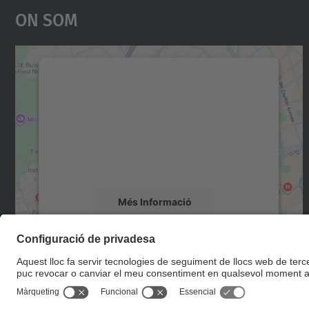
On Som
Necessitem el vostre consentiment
per carregar el servei Google Maps!
Utilitzem un servei de tercers per incrustar
contingut del mapa que pugui recollir dades
sobre la vostra activitat. Reviseu-ne els
detalls i accepteu el servei per veure el mapa.
Més Informació
Accepta
powered by
Usercentrics Consent
Management Platform