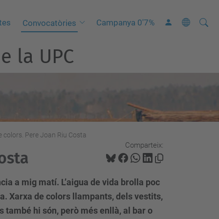
Cerca
C
tes
Campanya 0'7%
Convocatòries
e
e la UPC
r
c
a
a
v
a
n
 colors. Pere Joan Riu Costa
Comparteix:
ç
osta
a
d
cia a mig matí. L’aigua de vida brolla poc
a
xa. Xarxa de colors llampants, dels vestits,
…
es també hi són, però més enllà, al bar o