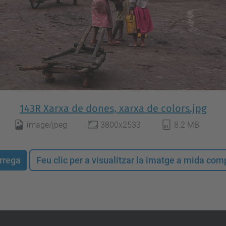
143R Xarxa de dones, xarxa de colors.jpg
image/jpeg
3800x2533
8.2 MB
rrega
Feu clic per a visualitzar la imatge a mida co