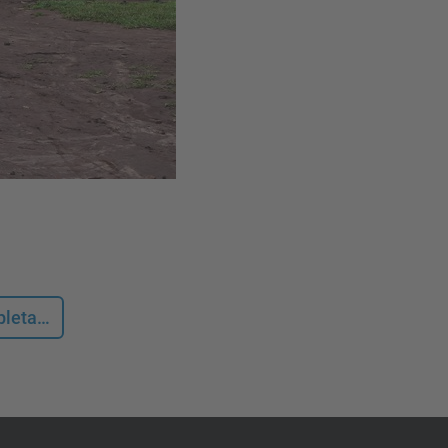
mpleta…