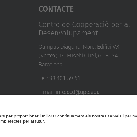
Contacte
Centre de Cooperació per al
Desenvolupament
Campus Diagonal Nord, Edifici VX
(Vèrtex). Pl. Eusebi Güell, 6 08034
Barcelona
Tel.
:
93 401 59 61
E-mail
:
info.ccd@upc.edu
Directori UPC
Formulari de contacte