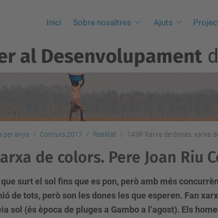
Inici
Sobre nosaltres
Ajuts
Projec
per al Desenvolupament
d
 per anys
Concurs 2017
Realitat
143R Xarxa de dones, xarxa de
arxa de colors. Pere Joan Riu C
s que surt el sol fins que es pon, però amb més concurrèn
eunió de tots, però son les dones les que esperen. Fan xar
o feia sol (és època de pluges a Gambo a l’agost). Els hom