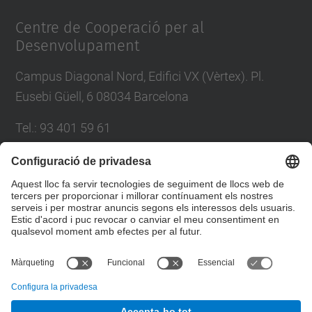
Management Platform
Centre de Cooperació per al
Desenvolupament
Campus Diagonal Nord, Edifici VX (Vèrtex). Pl.
Eusebi Güell, 6 08034 Barcelona
Tel.
:
93 401 59 61
E-mail
:
info.ccd@upc.edu
Directori UPC
Formulari de contacte
© UPC
Centre de Cooperació per al Desenvolupament de la