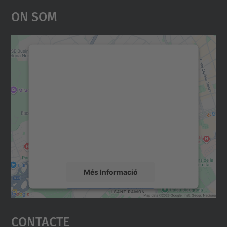
On Som
Necessitem el vostre
consentiment per carregar el
servei Google Maps!
Utilitzem un servei de tercers per incrustar
contingut del mapa que pugui recollir dades
sobre la vostra activitat. Reviseu-ne els
detalls i accepteu el servei per veure el
mapa.
Més Informació
Accepta
Contacte
powered by
Usercentrics Consent