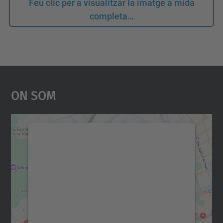
Feu clic per a visualitzar la imatge a mida
completa…
On Som
Necessitem el vostre
consentiment per carregar el
servei Google Maps!
Utilitzem un servei de tercers per incrustar
contingut del mapa que pugui recollir dades
sobre la vostra activitat. Reviseu-ne els
detalls i accepteu el servei per veure el
mapa.