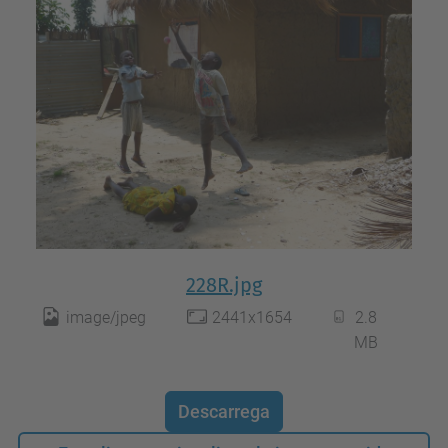
228R.jpg
image/jpeg
2441x1654
2.8
MB
Descarrega