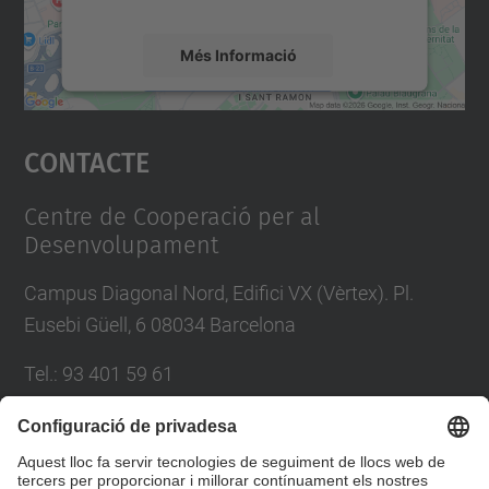
Més Informació
Accepta
Contacte
powered by
Usercentrics Consent
Management Platform
Centre de Cooperació per al
Desenvolupament
Campus Diagonal Nord, Edifici VX (Vèrtex). Pl.
Eusebi Güell, 6 08034 Barcelona
Tel.
:
93 401 59 61
E-mail
:
info.ccd@upc.edu
Directori UPC