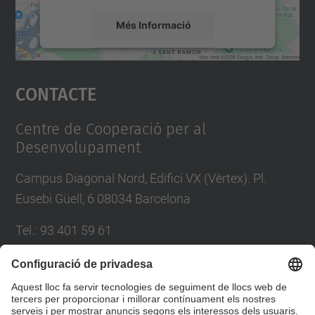
Més Informació
Accepta
Contacte
powered by
Usercentrics Consent
Management Platform
Centre de Cooperació per al
Desenvolupament
Campus Diagonal Nord, Edifici VX (Vèrtex). Pl.
Eusebi Güell, 6 08034 Barcelona
Tel.
:
93 401 59 61
E-mail
:
info.ccd@upc.edu
Directori UPC