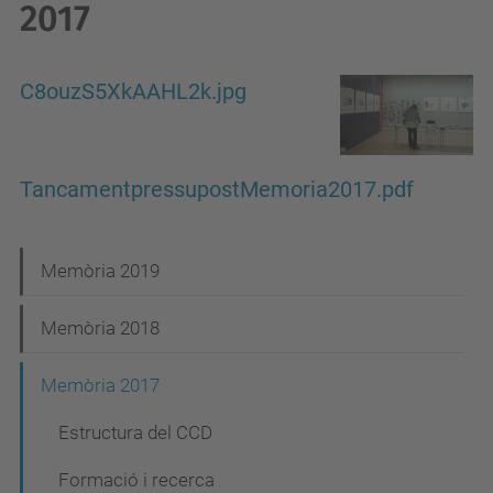
2017
C8ouzS5XkAAHL2k.jpg
TancamentpressupostMemoria2017.pdf
N
Memòria 2019
a
Memòria 2018
v
e
Memòria 2017
g
Estructura del CCD
a
Formació i recerca