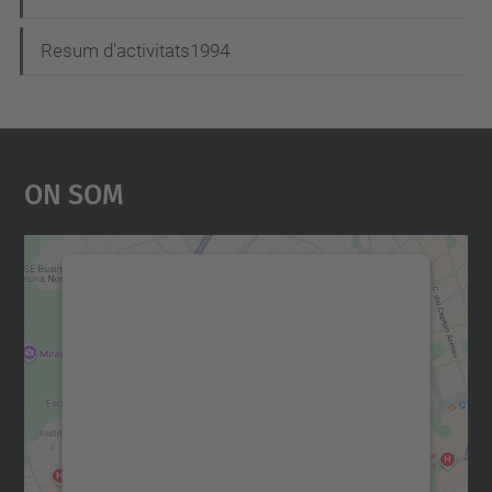
Resum d'activitats1994
On Som
Necessitem el vostre
consentiment per carregar el
servei Google Maps!
Utilitzem un servei de tercers per incrustar
contingut del mapa que pugui recollir dades
sobre la vostra activitat. Reviseu-ne els
detalls i accepteu el servei per veure el
mapa.