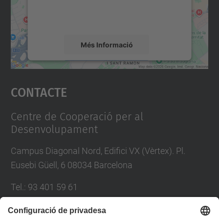
detalls i accepteu el servei per veure el
mapa.
Més Informació
Accepta
Contacte
powered by
Usercentrics Consent
Management Platform
Centre de Cooperació per al
Desenvolupament
Campus Diagonal Nord, Edifici VX (Vèrtex). Pl.
Eusebi Güell, 6 08034 Barcelona
Tel.
:
93 401 59 61
E-mail
:
info.ccd@upc.edu