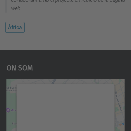
web.
Àfrica
On Som
Necessitem el vostre
consentiment per carregar el
servei Google Maps!
Utilitzem un servei de tercers per incrustar
contingut del mapa que pugui recollir dades
sobre la vostra activitat. Reviseu-ne els