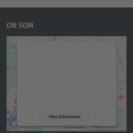
On Som
Necessitem el vostre
consentiment per carregar el
servei Google Maps!
Utilitzem un servei de tercers per incrustar
contingut del mapa que pugui recollir dades
sobre la vostra activitat. Reviseu-ne els
detalls i accepteu el servei per veure el
mapa.
Més Informació
Accepta