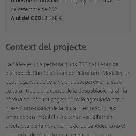
Dates de realització:
01 de juny de 2021 al 15
de setembre de 2021
Ajut del CCD:
8.268 €
Context del projecte
La Aldea és una pedania d’uns 500 habitants del
districte de San Sebastián de Palmitas a Medellín, un
petit llogaret que està veient desaparèixer la seva
cultura i tradició, a causa de la despoblació rural i la
pèrdua de l'hàbitat pagès, qüestió agreujada per la
pressió urbanística de la ciutat. Les pràctiques
vinculades a l'hàbitat rural s'han vist altament
afectades per la nova connexió de La Aldea amb el
nucli urbà de Medellín, i requereixen d'un nou