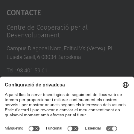
Contacte
powered by
Usercentrics Consent
Management Platform
Centre de Cooperació per al
Desenvolupament
Campus Diagonal Nord, Edifici VX (Vèrtex). Pl.
Eusebi Güell, 6 08034 Barcelona
Tel.
:
93 401 59 61
E-mail
:
info.ccd@upc.edu
Directori UPC
Formulari de contacte