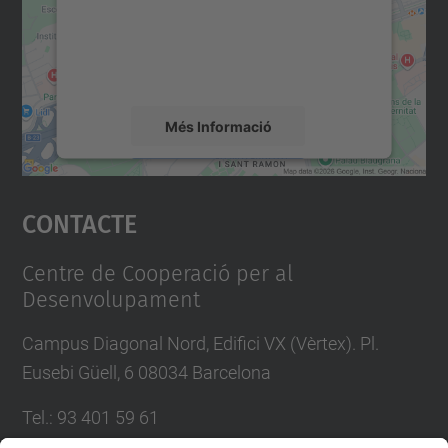
contingut del mapa que pugui recollir dades
sobre la vostra activitat. Reviseu-ne els
detalls i accepteu el servei per veure el
mapa.
Més Informació
Accepta
Contacte
powered by
Usercentrics Consent
Management Platform
Centre de Cooperació per al
Desenvolupament
Campus Diagonal Nord, Edifici VX (Vèrtex). Pl.
Eusebi Güell, 6 08034 Barcelona
Tel.
:
93 401 59 61