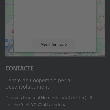
servei Google Maps!
Utilitzem un servei de tercers per incrustar
contingut del mapa que pugui recollir dades
sobre la vostra activitat. Reviseu-ne els
detalls i accepteu el servei per veure el
mapa.
Més Informació
Accepta
Contacte
powered by
Usercentrics Consent
Management Platform
Centre de Cooperació per al
Desenvolupament
Campus Diagonal Nord, Edifici VX (Vèrtex). Pl.
Eusebi Güell, 6 08034 Barcelona