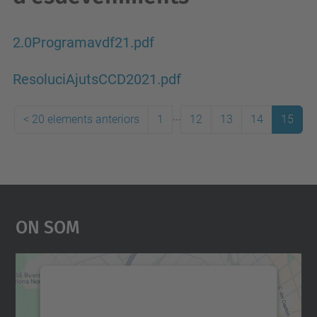
2.0Programavdf21.pdf
ResoluciAjutsCCD2021.pdf
...
<
20 elements anteriors
1
12
13
14
15
On Som
Necessitem el vostre
consentiment per carregar el