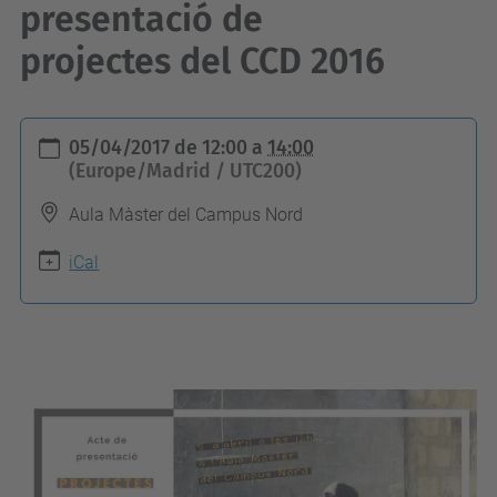
presentació de
projectes del CCD 2016
h
05/04/2017
de
12:00
a
14:00
t
(Europe/Madrid / UTC200)
t
Aula Màster del Campus Nord
p
s
iCal
:
/
/
c
c
d
.