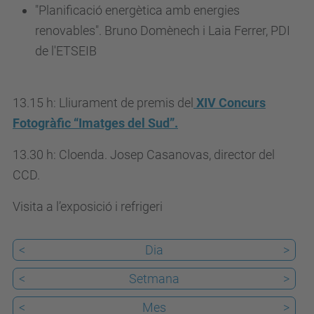
e
"Planificació energètica amb energies
-
renovables". Bruno Domènech i Laia Ferrer, PDI
p
de l'ETSEIB
r
o
13.15 h: Lliurament de premis del
XIV Concurs
j
Fotogràfic “Imatges del Sud”.
e
c
13.30 h: Cloenda. Josep Casanovas, director del
t
CCD.
e
Visita a l’exposició i refrigeri
s
-
<
Dia
>
d
e
<
Setmana
>
l
<
Mes
>
-