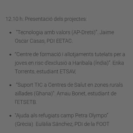
e
-
12.10 h: Presentació dels projectes:
p
“Tecnologia amb valors (AP-Drets)”. Jaime
r
Oscar Casas, PDI EETAC.
e
s
“Centre de formació i allotjaments tutelats per a
e
joves en risc d’exclusió a Haribala (Índia)”. Erika
n
Torrents, estudiant ETSAV,
t
a
“Suport TIC a Centres de Salut en zones rurals
c
aïllades (Ghana)". Arnau Bonet, estudiant de
i
l’ETSETB.
o
“Ajuda als refugiats camp Petra Olympo”
-
(Grècia). Eulàlia Sánchez, PDI de la FOOT
d