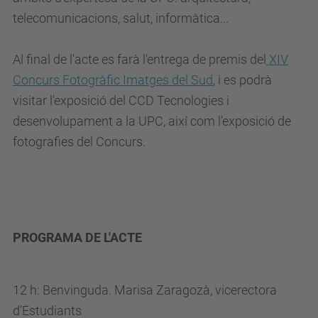
v
telecomunicacions, salut, informàtica...
e
n
Al final de l'acte es farà l'entrega de premis del
XIV
i
Concurs Fotogràfic Imatges del Sud
, i es podrà
m
visitar l'exposició del CCD Tecnologies i
e
desenvolupament a la UPC, així com l'exposició de
n
fotografies del Concurs.
t
s
/
a
c
PROGRAMA DE L'ACTE
t
e
12 h: Benvinguda. Marisa Zaragozà, vicerectora
-
d'Estudiants
d