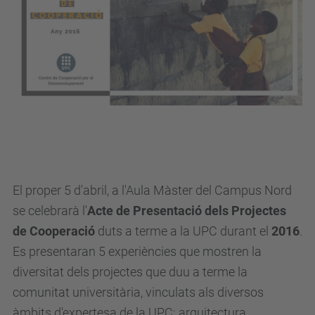
u
p
c
.
e
d
u
/
c
El proper 5 d'abril, a l'Aula Màster del Campus Nord
a
se celebrarà l'
Acte de Presentació dels Projectes
/
de Cooperació
duts a terme a la UPC durant el
2016
.
e
Es presentaran 5 experiències que mostren la
s
diversitat dels projectes que duu a terme la
d
comunitat universitària, vinculats als diversos
e
àmbits d'expertesa de la UPC: arquitectura,