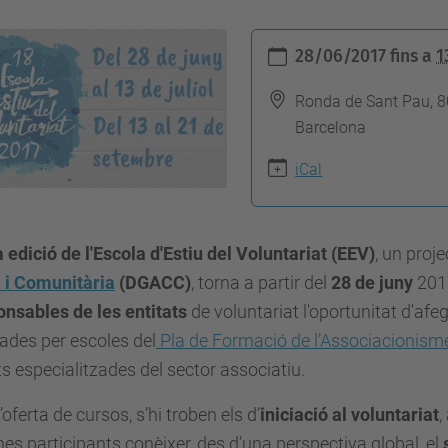
28/06/2017
fins a
1
Ronda de Sant Pau, 8
Barcelona
iCal
 edició de l'Escola d'Estiu del Voluntariat (EEV)
, un proj
a i Comunitària
(DGACC)
, torna a partir del
28 de juny
2017
onsables de les entitats
de voluntariat l'oportunitat d'afe
zades per escoles del
Pla de Formació de l’Associacionisme
ts especialitzades del sector associatiu.
l’oferta de cursos, s’hi troben els d’
iniciació al voluntariat
,
es participants conèixer, des d’una perspectiva global, el