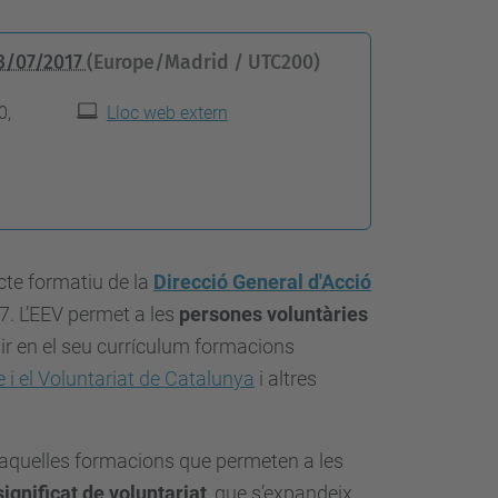
3/07/2017
(Europe/Madrid / UTC200)
0,
Lloc web extern
ecte formatiu de la
Direcció General d'Acció
. L’EEV permet a les
persones voluntàries
gir en el seu currículum formacions
 i el Voluntariat de Catalunya
i altres
 aquelles formacions que permeten a les
significat de voluntariat
, que s’expandeix