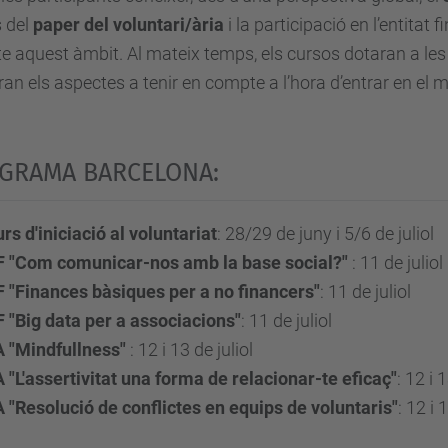
s del
paper del voluntari/ària
i la participació en l’entitat 
 aquest àmbit. Al mateix temps, els cursos dotaran a les 
ran els aspectes a tenir en compte a l’hora d’entrar en el m
GRAMA BARCELONA:
rs d'iniciació al voluntariat
: 28/29 de juny i 5/6 de juliol
F "Com comunicar-nos amb la base social?"
: 11 de julio
 "Finances bàsiques per a no financers"
: 11 de juliol
 "Big data per a associacions"
: 11 de juliol
 "Mindfullness"
: 12 i 13 de juliol
 "L'assertivitat una forma de relacionar-te eficaç"
: 12 i 
 "Resolució de conflictes en equips de voluntaris"
: 12 i 