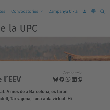
Cerca
C
tes
Convocatòries
Campanya 0'7%
e
e la UPC
r
c
a
a
v
a
n
Comparteix:
ç
e l’EEV
a
d
tat. A més de a Barcelona, es faran
a
ll, Tarragona, i una aula virtual. Hi
…