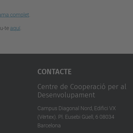
ama complet
.
iu-te
aquí
.
Contacte
Centre de Cooperació per al
Desenvolupament
Campus Diagonal Nord, Edifici VX
(Vèrtex). Pl. Eusebi Güell, 6 08034
Barcelona