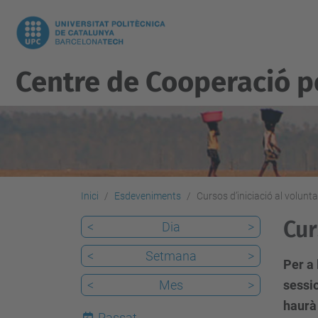
Centre de Cooperació 
Inici
Esdeveniments
Cursos d’iniciació al volunta
Cur
<
Dia
>
<
Setmana
>
Per a 
<
Mes
>
sessio
haurà
Passat