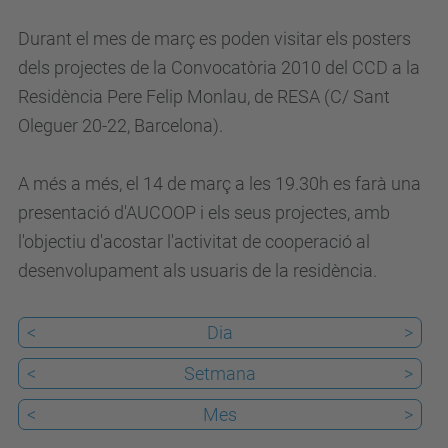
u
/
Durant el mes de març es poden visitar els posters
c
dels projectes de la Convocatòria 2010 del CCD a la
a
Residència Pere Felip Monlau, de RESA (C/ Sant
/
Oleguer 20-22, Barcelona).
e
s
A més a més, el 14 de març a les 19.30h es farà una
d
presentació d'AUCOOP i els seus projectes, amb
e
l'objectiu d'acostar l'activitat de cooperació al
v
desenvolupament als usuaris de la residència.
e
n
<
Dia
>
i
<
Setmana
>
m
e
<
Mes
>
n