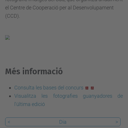
el Centre de Cooperació per al Desenvolupament
.
(CCD).
u
p
c
.
e
d
u
Més informació
/
c
Consulta les bases del concurs
a
Visualitza les fotografies guanyadores de
/
l'última edició
e
s
<
Dia
>
d