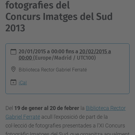
fotografies del
Concurs Imatges del Sud
2013
h
20/01/2015 a 00:00
fins a
20/02/2015 a
t
00:00
(Europe/Madrid / UTC100)
t
Biblioteca Rector Gabriel Ferraté
p
s
iCal
:
/
Del
19 de gener al 20 de febrer
la
Biblioteca Rector
/
Gabriel Ferraté
acull l'exposició de part de la
c
col·lecció de fotografies presentades a l'XI Concurs
c
fotogràfic Imatges del Sud, que organitza anualment
d