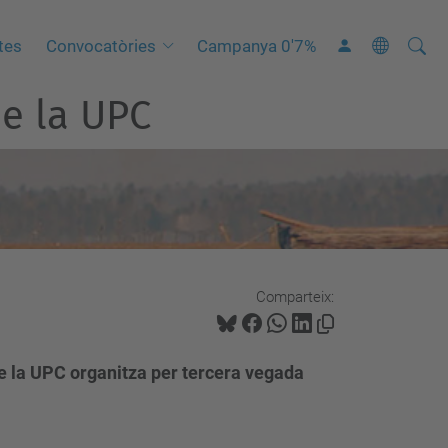
Cerca
C
tes
Convocatòries
Campanya 0'7%
e
e la UPC
r
c
a
a
v
a
n
Comparteix:
ç
a
d
 de la UPC organitza per tercera vegada
a
…