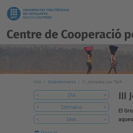
Centre de Cooperació 
Inici
Esdeveniments
III Jornades Low Tech
III
<
Dia
>
<
Setmana
>
El Gru
<
Mes
>
aques
Passat