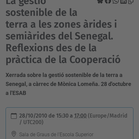
La gestió
sostenible de la
terra a les zones àrides i
semiàrides del Senegal.
Reflexions des de la
pràctica de la Cooperació
Xerrada sobre la gestió sostenible de la terra a
Senegal, a càrrec de Mònica Lomeña. 28 d'octubre
a l'ESAB
h
28/10/2010
de
15:30
a
17:00
(Europe/Madrid
t
/ UTC200)
t
Sala de Graus de l'Escola Superior
p