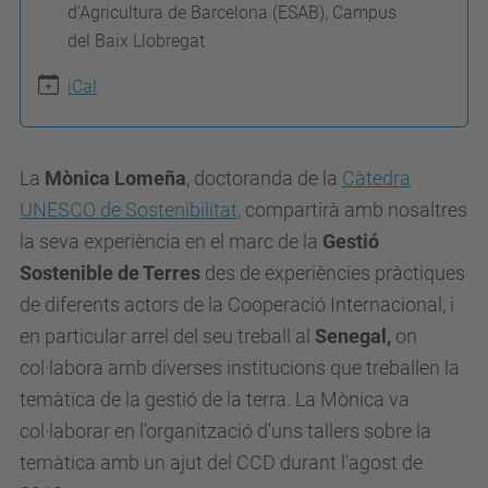
d'Agricultura de Barcelona (ESAB), Campus
s
del Baix Llobregat
:
iCal
/
/
c
La
Mònica Lomeña
, doctoranda de la
Càtedra
c
UNESCO de Sostenibilitat,
compartirà amb nosaltres
d
la seva experiència en el marc de la
Gestió
.
Sostenible de Terres
des de experiències pràctiques
u
de diferents actors de la Cooperació Internacional, i
p
en particular arrel del seu treball al
Senegal,
on
c
col·labora amb diverses institucions que treballen la
.
temàtica de la gestió de la terra. La Mònica va
e
col·laborar en l'organització d'uns tallers sobre la
d
temàtica amb un ajut del CCD durant l'agost de
u