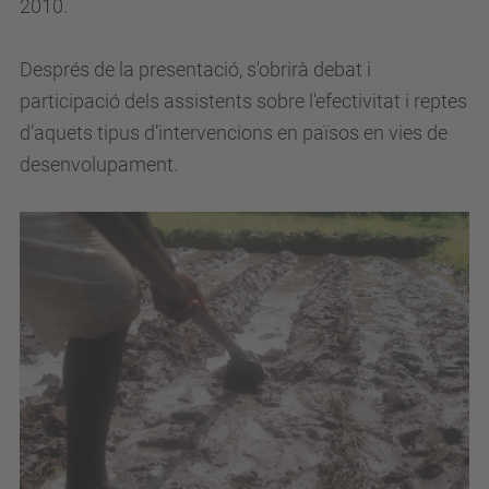
2010.
/
c
Després de la presentació, s'obrirà debat i
a
participació dels assistents sobre l'efectivitat i reptes
/
d’aquets tipus d’intervencions en països en vies de
e
desenvolupament.
s
d
e
v
e
n
i
m
e
n