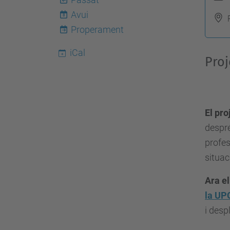
t
Avui
8
t
Properament
p
s
iCal
Pro
:
/
/
c
El pr
c
despré
d
profes
.
situac
u
Ara el
p
la U
c
i desp
.
e