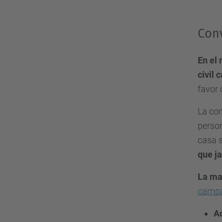
d
u
Con
/
c
En el
a
civil 
/
favor 
e
La con
s
person
d
casa s
e
que ja
v
e
La ma
n
camp
i
m
Ac