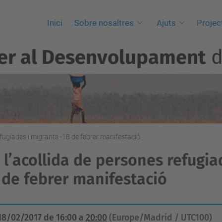
Inici
Sobre nosaltres
Ajuts
Projec
per al Desenvolupament
d
efugiades i migrants -18 de febrer manifestació
 l’acollida de persones refugia
 de febrer manifestació
18/02/2017
de
16:00
a
20:00
(Europe/Madrid / UTC100)