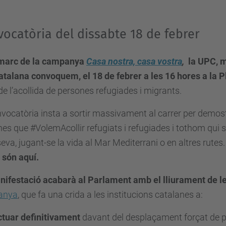
vocatòria del dissabte 18 de febrer
 marc de la campanya
Casa nostra, casa vostra
,
la UPC, m
catalana convoquem, el 18 de febrer a les 16 hores a la 
de l’acollida de persones refugiades i migrants.
vocatòria insta a sortir massivament al carrer per demost
es que #VolemAcollir refugiats i refugiades i tothom qui s
eva, jugant-se la vida al Mar Mediterrani o en altres rutes.
 són aquí.
nifestació acabarà al Parlament amb el lliurament de l
anya
, que fa una crida a les institucions catalanes a:
tuar definitivament
davant del desplaçament forçat de p