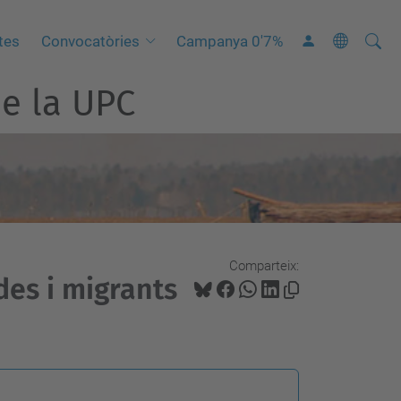
Cerca
C
tes
Convocatòries
Campanya 0'7%
e
e la UPC
r
c
a
a
v
a
n
Comparteix:
ç
des i migrants
a
d
a
…