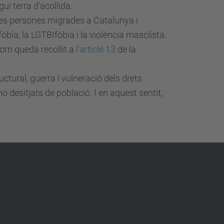
i terra d’acollida.
es persones migrades a Catalunya i
bia, la LGTBIfòbia i la violència masclista.
com queda recollit a
l’article 13
de la
ructural, guerra i vulneració dels drets
 desitjats de població. I en aquest sentit,