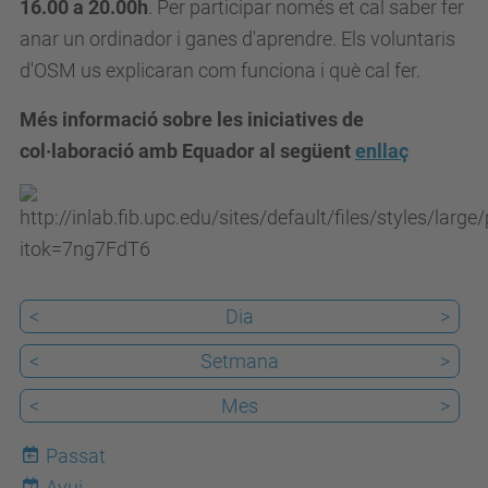
16.00 a 20.00h
. Per participar només et cal saber fer
d
anar un ordinador i ganes d'aprendre. Els voluntaris
e
d'OSM us explicaran com funciona i què cal fer.
v
e
Més informació sobre les iniciatives de
n
col·laboració amb Equador al següent
enllaç
i
m
e
n
t
<
Dia
>
s
/
<
Setmana
>
s
<
Mes
>
e
s
Passat
s
Avui
7