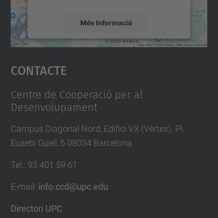
a
r
Més Informació
i
-
Accepta
p
Contacte
powered by
Usercentrics Consent
e
Management Platform
r
Centre de Cooperació per al
-
Desenvolupament
l
Campus Diagonal Nord, Edifici VX (Vèrtex). Pl.
a
Eusebi Güell, 6 08034 Barcelona
-
c
Tel.
:
93 401 59 61
a
E-mail
:
info.ccd@upc.edu
r
t
Directori UPC
o