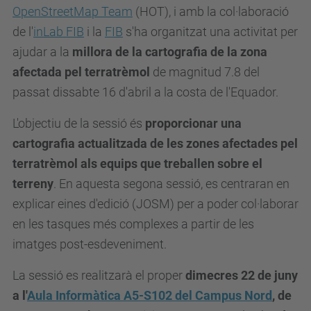
OpenStreetMap Team
(HOT), i amb la col·laboració
d
de l'
inLab FIB
i la
FIB
s'ha organitzat una activitat per
.
ajudar a la
millora de la cartografia de la zona
u
afectada pel terratrèmol
de magnitud 7.8 del
p
passat dissabte 16 d'abril a la costa de l'Equador.
c
.
L'objectiu de la sessió és
proporcionar una
e
cartografia actualitzada de les zones afectades pel
d
terratrèmol als equips que treballen sobre el
u
terreny
. En aquesta segona sessió, es centraran en
/
explicar eines d'edició (JOSM) per a poder col·laborar
c
en les tasques més complexes a partir de les
a
imatges post-esdeveniment.
/
La sessió es realitzarà el proper
dimecres 22 de juny
e
a l'
Aula Informàtica A5-S102
del Campus Nord
, de
s