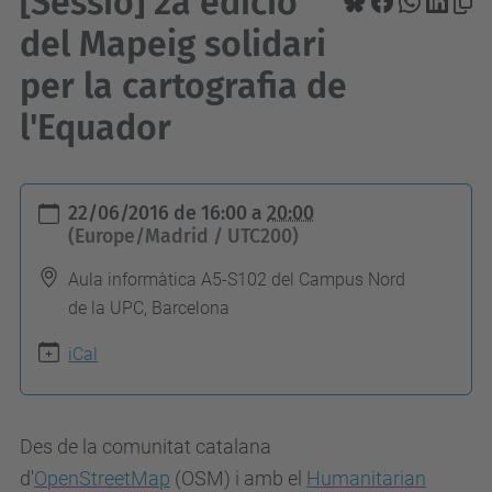
[Sessió] 2a edició
del Mapeig solidari
per la cartografia de
l'Equador
h
22/06/2016
de
16:00
a
20:00
t
(Europe/Madrid / UTC200)
t
Aula informàtica A5-S102 del Campus Nord
p
de la UPC, Barcelona
s
iCal
:
/
/
Des de la comunitat catalana
c
d'
OpenStreetMap
(OSM) i amb el
Humanitarian
c