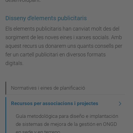
Disseny d'elements publicitaris
Els elements publicitaris han canviat molt des del
sorgiment de les noves eines i xarxes socials. Amb
aquest recurs us donarem uns quants consells per
fer un cartell publicitari en diversos formats
digitals.
N
Normatives i eines de planificació
a
Recursos per associacions i projectes
v
Guía metodológica para diseño e implantación
e
de sistemas de mejora de la gestión en ONGD
g
en sede y en terreno