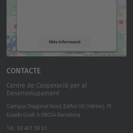
Utilitzem un servei de tercers per incrustar
contingut del mapa que pugui recollir dades
sobre la vostra activitat. Reviseu-ne els
detalls i accepteu el servei per veure el
mapa.
Més Informació
Accepta
Contacte
powered by
Usercentrics Consent
Management Platform
Centre de Cooperació per al
Desenvolupament
Campus Diagonal Nord, Edifici VX (Vèrtex). Pl.
Eusebi Güell, 6 08034 Barcelona
Tel.
:
93 401 59 61