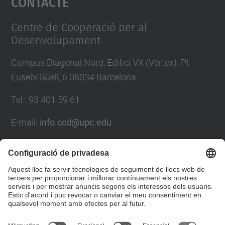
Contacte
Management Platform
Centre de Cooperació per al
Desenvolupament
Campus Diagonal Nord, Edifici VX (Vèrtex). Pl.
Eusebi Güell, 6 08034 Barcelona
Tel.
:
93 401 59 61
E-mail
:
info.ccd@upc.edu
Directori UPC
Formulari de contacte
© UPC
Centre de Cooperació per al Desenvolupament de la