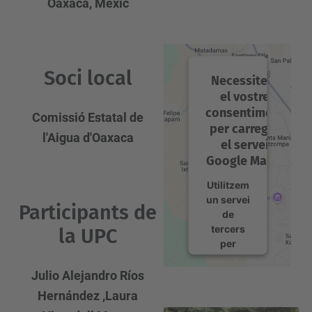
Oaxaca, Mèxic
Soci local
Necessitem
el vostre
consentiment
Comissió Estatal de
per carregar
l'Aigua d'Oaxaca
el servei
Google Maps!
Utilitzem
un servei
Participants de
de
tercers
la UPC
per
incrustar
contingut
Julio Alejandro Ríos
del mapa
Hernández ,Laura
que