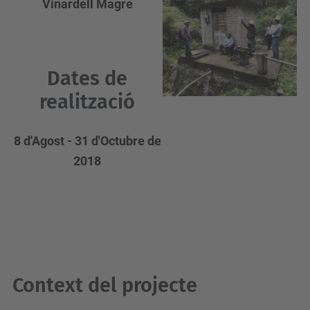
Vinardell Magre
pugui
recollir
dades
sobre la
vostra
Dates de
activitat.
Reviseu-
realització
ne els
detalls i
accepteu
8 d'Agost - 31 d'Octubre de
el servei
2018
per veure
el mapa.
Més
Informació
Accepta
powered
Context del projecte
by
Usercent