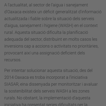
rics
A l'actualitat, al sector de l'aigua i sanejament
Consent
d'Oaxaca existeix un dèficit generalitzat d'informació
Manage
actualitzada i fiable sobre la situació dels serveis
ment
Platform
d'aigua, sanejament i higiene (WASH) en el context
rural. Aquesta situació dificulta la planificació
adequada del sector, distribuint en molts casos les
inversions cap a accions o activitats no prioritàries,
provocant així una assignació deficient dels
recursos.
Per intentar solucionar aquesta situació, des del
2014 Oaxaca es troba incorporat a l'iniciativa
SIASAR, eina dissenyada per monitoritzar i avaluar
la sostenibilitat dels serveis WASH a les zones
rurals. No obstant, la implementació d'aquesta
iniciativa ha presentat series dificultats per la