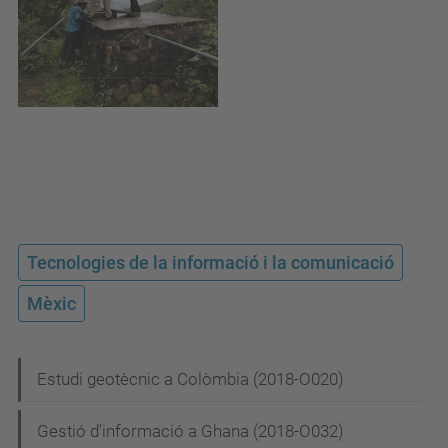
Tecnologies de la informació i la comunicació
Mèxic
N
Estudi geotècnic a Colòmbia (2018-O020)
a
Gestió d'informació a Ghana (2018-O032)