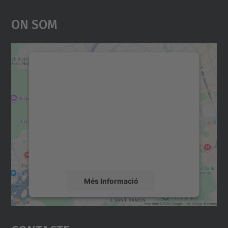
On Som
Necessitem el vostre
consentiment per carregar el
servei Google Maps!
Utilitzem un servei de tercers per incrustar
contingut del mapa que pugui recollir dades
sobre la vostra activitat. Reviseu-ne els
detalls i accepteu el servei per veure el
mapa.
Més Informació
Accepta
powered by
Usercentrics Consent