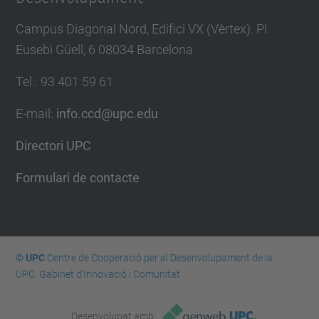
Campus Diagonal Nord, Edifici VX (Vèrtex). Pl.
Eusebi Güell, 6 08034 Barcelona
Tel.
:
93 401 59 61
E-mail
:
info.ccd@upc.edu
Directori UPC
Formulari de contacte
© UPC
Centre de Cooperació per al Desenvolupament de la
UPC. Gabinet d'Innovació i Comunitat
Desenvolupat amb