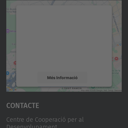
Necessitem el vostre
consentiment per carregar el
servei Google Maps!
Utilitzem un servei de tercers per incrustar
contingut del mapa que pugui recollir dades
sobre la vostra activitat. Reviseu-ne els
detalls i accepteu el servei per veure el
mapa.
Més Informació
Accepta
Contacte
powered by
Usercentrics Consent
Management Platform
Centre de Cooperació per al
Desenvolupament