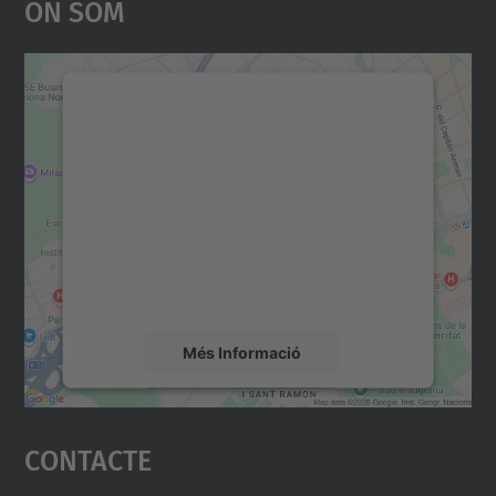
On Som
Necessitem el vostre
consentiment per carregar el
servei Google Maps!
Utilitzem un servei de tercers per incrustar
contingut del mapa que pugui recollir dades
sobre la vostra activitat. Reviseu-ne els
detalls i accepteu el servei per veure el
mapa.
Més Informació
Accepta
Contacte
powered by
Usercentrics Consent
Management Platform