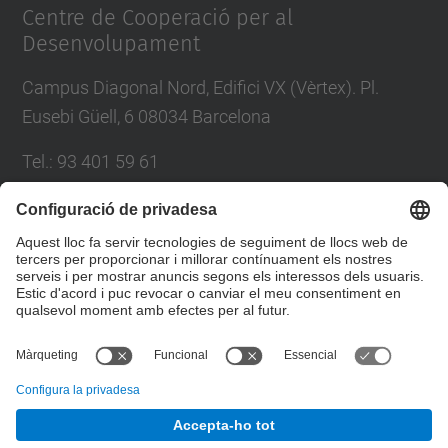
Centre de Cooperació per al
Desenvolupament
Campus Diagonal Nord, Edifici VX (Vèrtex). Pl.
Eusebi Güell, 6 08034 Barcelona
Tel.
:
93 401 59 61
E-mail
:
info.ccd@upc.edu
Directori UPC
Formulari de contacte
© UPC
Centre de Cooperació per al Desenvolupament de la
UPC. Gabinet d'Innovació i Comunitat