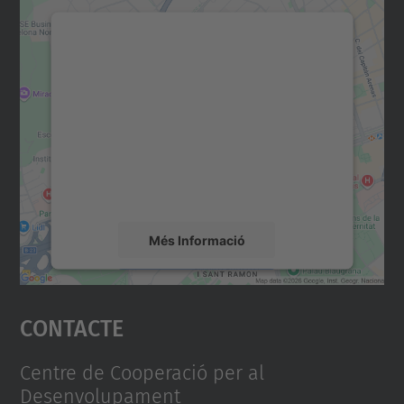
Necessitem el vostre
consentiment per carregar el
servei Google Maps!
Utilitzem un servei de tercers per incrustar
contingut del mapa que pugui recollir dades
sobre la vostra activitat. Reviseu-ne els
detalls i accepteu el servei per veure el
mapa.
Més Informació
Accepta
Contacte
powered by
Usercentrics Consent
Management Platform
Centre de Cooperació per al
Desenvolupament