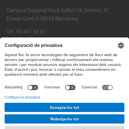
Campus Diagonal Nord, Edifici VX (Vèrtex). Pl.
Eusebi Güell, 6 08034 Barcelona
Tel.
:
93 401 59 61
E-mail
:
info.ccd@upc.edu
Directori UPC
Formulari de contacte
© UPC
Centre de Cooperació per al Desenvolupament de la
UPC. Gabinet d'Innovació i Comunitat
Desenvolupat amb