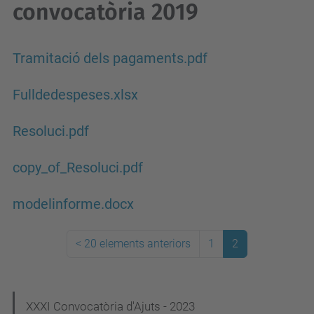
convocatòria 2019
Tramitació dels pagaments.pdf
Fulldedespeses.xlsx
Resoluci.pdf
copy_of_Resoluci.pdf
modelinforme.docx
<
20 elements anteriors
1
2
N
XXXI Convocatòria d'Ajuts - 2023