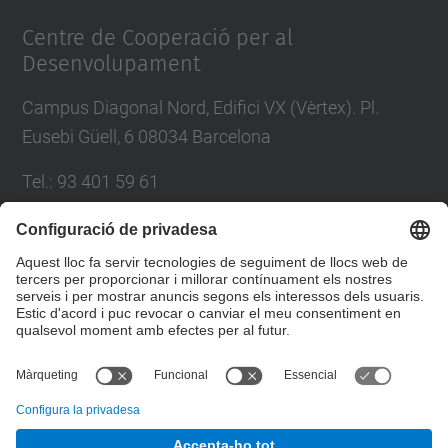
Centre de Cooperació per al
Desenvolupament
Campus Diagonal Nord, Edifici VX (Vèrtex). Pl.
Eusebi Güell, 6 08034 Barcelona
Tel.
:
93 401 59 61
E-mail
:
info.ccd@upc.edu
Directori UPC
Formulari de contacte
© UPC
Centre de Cooperació per al Desenvolupament de la