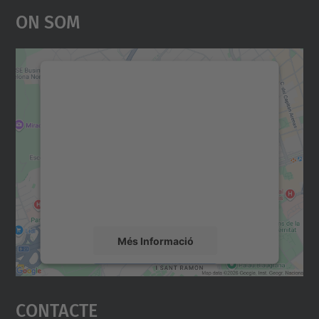
On Som
Necessitem el vostre
consentiment per carregar el
servei Google Maps!
Utilitzem un servei de tercers per incrustar
contingut del mapa que pugui recollir dades
sobre la vostra activitat. Reviseu-ne els
detalls i accepteu el servei per veure el
mapa.
Més Informació
Accepta
Contacte
powered by
Usercentrics Consent
Management Platform